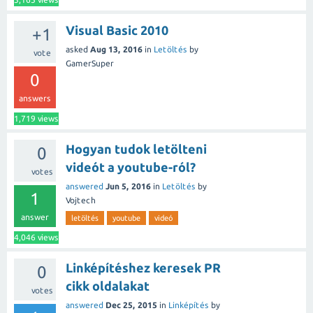
Visual Basic 2010
+1
asked
Aug 13, 2016
in
Letöltés
by
vote
GamerSuper
0
answers
1,719
views
Hogyan tudok letölteni
0
videót a youtube-ról?
votes
answered
Jun 5, 2016
in
Letöltés
by
1
Vojtech
answer
letöltés
youtube
videó
4,046
views
Linképítéshez keresek PR
0
cikk oldalakat
votes
answered
Dec 25, 2015
in
Linképítés
by