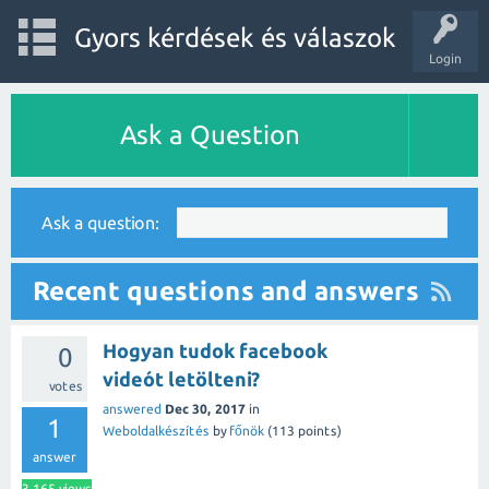
Gyors kérdések és válaszok
Login
Ask a Question
Ask a question:
Recent questions and answers
Hogyan tudok facebook
0
videót letölteni?
votes
answered
Dec 30, 2017
in
1
Weboldalkészítés
by
főnök
(
113
points)
answer
3,165
views