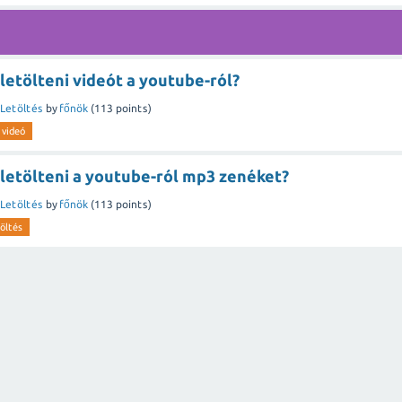
etölteni videót a youtube-ról?
Letöltés
by
főnök
(
113
points)
videó
letölteni a youtube-ról mp3 zenéket?
Letöltés
by
főnök
(
113
points)
töltés