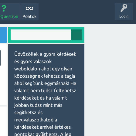
 Question
Pontok
Login
Üdvözöllek a gyors kérdések
és gyors válaszok
weboldalon ahol egy olyan
közösségnek lehetsz a tagja
ahol segítünk egymásnak! Ha
valamit nem tudsz feltehetsz
kérdéseket és ha valamit
jobban tudsz mint más
segíthetsz és
megválaszolhatod a
kérdéseket amivel értékes
pontokat gyűjthetsz. A leg