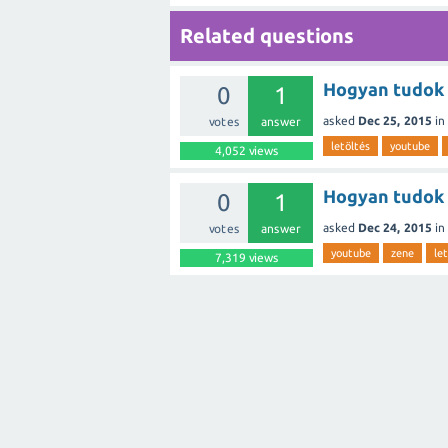
Related questions
Hogyan tudok l
0
1
asked
Dec 25, 2015
in
votes
answer
letöltés
youtube
4,052
views
Hogyan tudok 
0
1
asked
Dec 24, 2015
in
votes
answer
youtube
zene
le
7,319
views