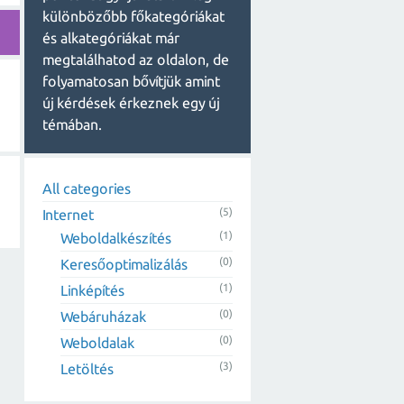
különbözőbb főkategóriákat
és alkategóriákat már
megtalálhatod az oldalon, de
folyamatosan bővítjük amint
új kérdések érkeznek egy új
témában.
All categories
(5)
Internet
(1)
Weboldalkészítés
(0)
Keresőoptimalizálás
(1)
Linképítés
(0)
Webáruházak
(0)
Weboldalak
(3)
Letöltés