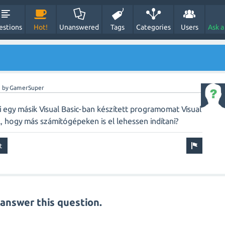
estions
Hot!
Unanswered
Tags
Categories
Users
Ask a
s
by
GamerSuper
 egy másik Visual Basic-ban készített programomat Visual
, hogy más számítógépeken is el lehessen indítani?
answer this question.