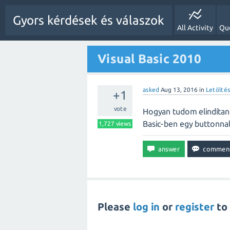
Gyors kérdések és válaszok
All Activity
Qu
Visual Basic 2010
asked
Aug 13, 2016
in
Letölté
+1
vote
Hogyan tudom elindítani
Basic-ben egy buttonnal
1,727
views
Please
log in
or
register
to 