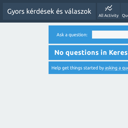
Gyors kérdések és válaszok
All Activity
Qu
Ask a question:
No questions in Keres
Help get things started by
asking a qu