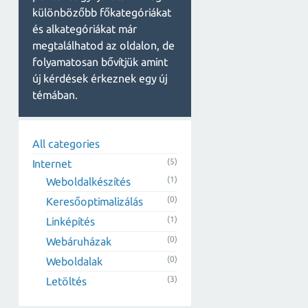
különbözőbb főkategóriákat
és alkategóriákat már
megtalálhatod az oldalon, de
folyamatosan bővítjük amint
új kérdések érkeznek egy új
témában.
All categories
(5)
Internet
(1)
Weboldalkészítés
(0)
Keresőoptimalizálás
(1)
Linképítés
(0)
Webáruházak
(0)
Weboldalak
(3)
Letöltés