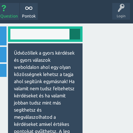
 Question
Pontok
Login
Üdvözöllek a gyors kérdések
és gyors válaszok
weboldalon ahol egy olyan
közösségnek lehetsz a tagja
ahol segítünk egymásnak! Ha
valamit nem tudsz feltehetsz
kérdéseket és ha valamit
jobban tudsz mint más
segíthetsz és
megválaszolhatod a
kérdéseket amivel értékes
pontokat gyűjthetsz. A leg