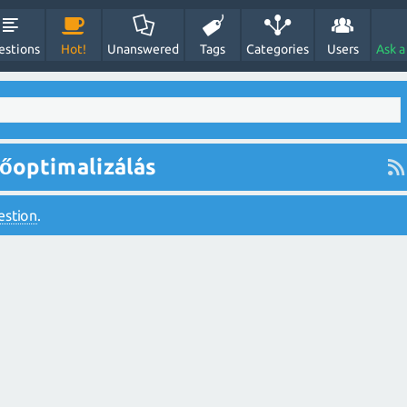
estions
Hot!
Unanswered
Tags
Categories
Users
Ask a
őoptimalizálás
estion
.