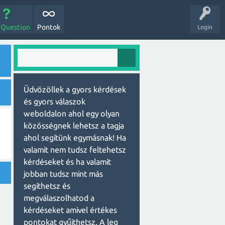
 Question
Pontok
Login
Üdvözöllek a gyors kérdések
és gyors válaszok
weboldalon ahol egy olyan
közösségnek lehetsz a tagja
ahol segítünk egymásnak! Ha
valamit nem tudsz feltehetsz
kérdéseket és ha valamit
jobban tudsz mint más
segíthetsz és
megválaszolhatod a
kérdéseket amivel értékes
pontokat gyűjthetsz. A leg