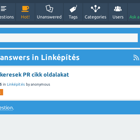
estions
Hot!
Unanswered
Tags
Categories
Users
Ask a
answers in Linképítés
keresek PR cikk oldalakat
5
in
Linképítés
by
anonymous
k
estion
.