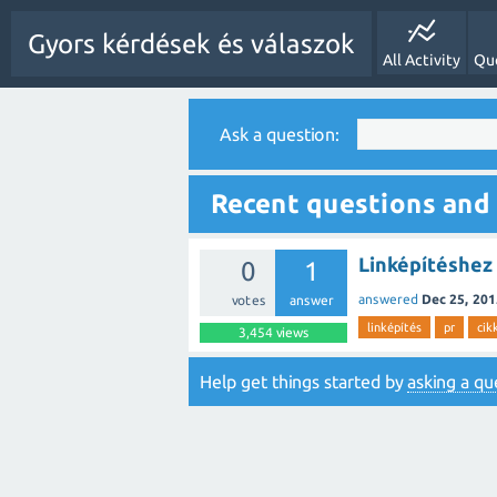
Gyors kérdések és válaszok
All Activity
Qu
Ask a question:
Recent questions and 
Linképítéshez 
0
1
answered
Dec 25, 201
votes
answer
linképítés
pr
cik
3,454
views
Help get things started by
asking a qu