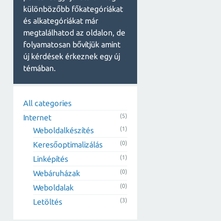
különbözőbb főkategóriákat
és alkategóriákat már
megtalálhatod az oldalon, de
folyamatosan bővítjük amint
új kérdések érkeznek egy új
témában.
All categories
(5)
Internet
(1)
Weboldalkészítés
(0)
Keresőoptimalizálás
(1)
Linképítés
(0)
Webáruházak
(0)
Weboldalak
(3)
Letöltés