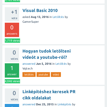
Visual Basic 2010
+1
asked
Aug 13, 2016
in
Letöltés
by
vote
GamerSuper
0
answers
1,719
views
Hogyan tudok letölteni
0
videót a youtube-ról?
votes
answered
Jun 5, 2016
in
Letöltés
by
1
Vojtech
answer
letöltés
youtube
videó
4,046
views
Linképítéshez keresek PR
0
cikk oldalakat
votes
answered
Dec 25, 2015
in
Linképítés
by