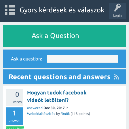
Gyors kérdések és válaszok
Login
Ask a Question
Ask a question:
Recent questions and answers
Hogyan tudok facebook
0
videót letölteni?
votes
answered
Dec 30, 2017
in
1
Weboldalkészítés
by
főnök
(
113
points)
answer
3,165
views