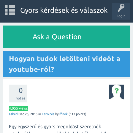
Gyors kérdések és válaszok
Login
Ask a Question
Hogyan tudok letölteni videót a
youtube-ról?
0
votes
4,055
views
asked
Dec 25, 2015
in
Letöltés
by
főnök
(
113
points)
Egy egyszerű és gyors megoldást szeretnék