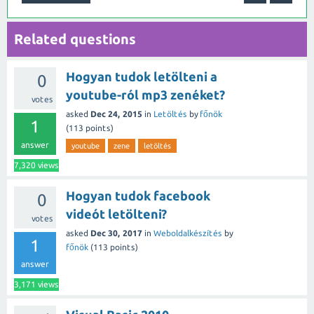
Related questions
Hogyan tudok letölteni a
0
youtube-ról mp3 zenéket?
votes
asked
Dec 24, 2015
in
Letöltés
by
főnök
1
(
113
points)
answer
youtube
zene
letöltés
7,320
views
Hogyan tudok facebook
0
videót letölteni?
votes
asked
Dec 30, 2017
in
Weboldalkészítés
by
1
főnök
(
113
points)
answer
3,171
views