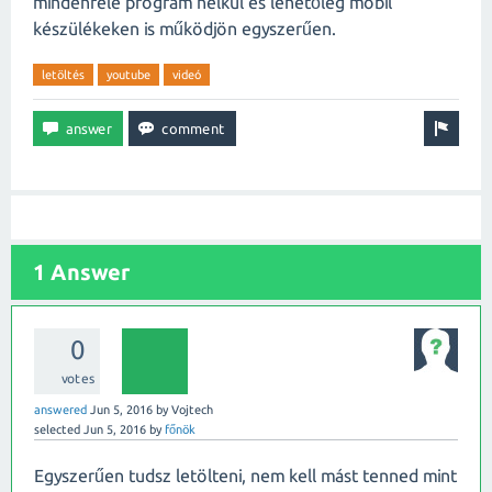
mindenféle program nélkül és lehetőleg mobil
készülékeken is működjön egyszerűen.
letöltés
youtube
videó
1 Answer
0
votes
answered
Jun 5, 2016
by
Vojtech
selected
Jun 5, 2016
by
főnök
Egyszerűen tudsz letölteni, nem kell mást tenned mint