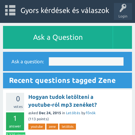
Gyors kérdések és válaszok
Login
Ask a Question
Ask a question:
Recent questions tagged Zene
Hogyan tudok letölteni a
0
youtube-ról mp3 zenéket?
votes
asked
Dec 24, 2015
in
Letöltés
by
főnök
1
(
113
points)
answer
youtube
zene
letöltés
7,320
views