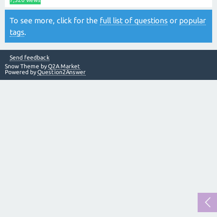
To see more, click for the
full list of questions
or
popular
tags
.
Send feedback
Snow Theme by
Q2A Market
Powered by
Question2Answer