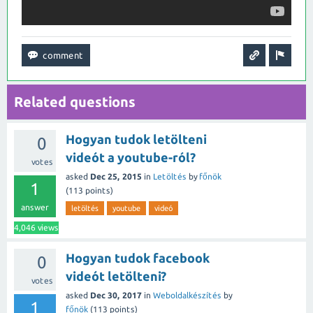
Related questions
Hogyan tudok letölteni
0
videót a youtube-ról?
votes
asked
Dec 25, 2015
in
Letöltés
by
főnök
1
(
113
points)
answer
letöltés
youtube
videó
4,046
views
Hogyan tudok facebook
0
videót letölteni?
votes
asked
Dec 30, 2017
in
Weboldalkészítés
by
1
főnök
(
113
points)