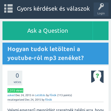
Gyors kérdések és válaszok
Login
Ask a Question
Hogyan tudok letölteni a
youtube-ról mp3 zenéket?
0
votes
7,315
views
asked
Dec 24, 2015
in
Letöltés
by
főnök
(
113
points)
recategorized
Dec 24, 2015
by
főnök
Valami egyszerű megoldást szeretnék találni arra, hogy