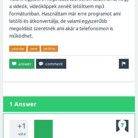
a videók, videóklippek zenéit letöltsem mp3
formátumban. Használtam már erre programot ami
letölti és átkonvertálja, de valami egyszerűbb
megoldást szeretnék ami akár a telefonomon is
működhet.
youtube
zene
letöltés
1 Answer
+1
vote