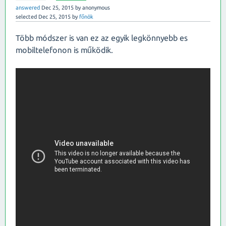
answered
Dec 25, 2015
by
anonymous
selected
Dec 25, 2015
by
főnök
Több módszer is van ez az egyik legkönnyebb es
mobiltelefonon is működik.