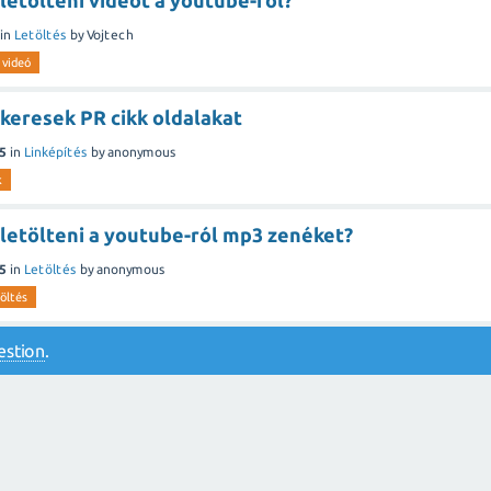
etölteni videót a youtube-ról?
in
Letöltés
by
Vojtech
videó
keresek PR cikk oldalakat
5
in
Linképítés
by
anonymous
k
letölteni a youtube-ról mp3 zenéket?
5
in
Letöltés
by
anonymous
töltés
estion
.