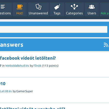
estions
Hot!
Unanswered
Tags
Categories
Users
Ask a
 answers
facebook videót letölteni?
7
in
Weboldalkészítés
by
főnök
(
113
points)
010
n
Letöltés
by
GamerSuper