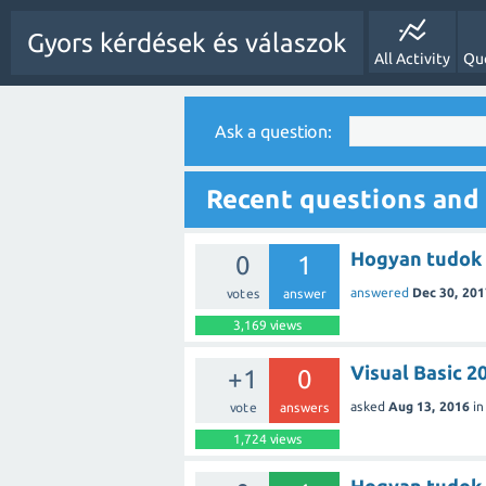
Gyors kérdések és válaszok
All Activity
Qu
Ask a question:
Recent questions and
Hogyan tudok 
0
1
answered
Dec 30, 201
votes
answer
3,169
views
Visual Basic 2
+1
0
asked
Aug 13, 2016
i
vote
answers
1,724
views