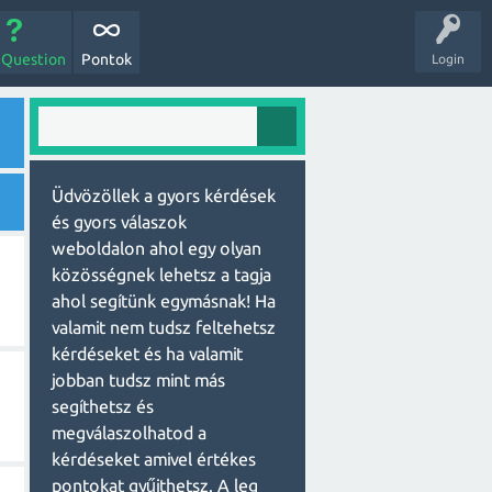
 Question
Pontok
Login
Üdvözöllek a gyors kérdések
és gyors válaszok
weboldalon ahol egy olyan
közösségnek lehetsz a tagja
ahol segítünk egymásnak! Ha
valamit nem tudsz feltehetsz
kérdéseket és ha valamit
jobban tudsz mint más
segíthetsz és
megválaszolhatod a
kérdéseket amivel értékes
pontokat gyűjthetsz. A leg