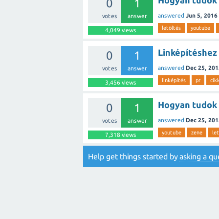
Hogyan tudok l
0
1
answered
Jun 5, 2016
votes
answer
letöltés
youtube
4,049
views
Linképítéshez 
0
1
answered
Dec 25, 201
votes
answer
linképítés
pr
cik
3,456
views
Hogyan tudok 
0
1
answered
Dec 25, 201
votes
answer
youtube
zene
le
7,318
views
Help get things started by
asking a qu