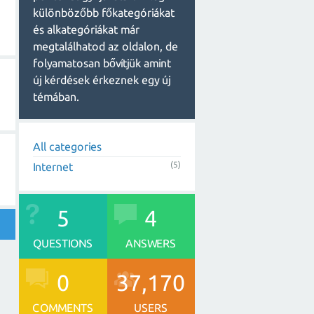
különbözőbb főkategóriákat
és alkategóriákat már
megtalálhatod az oldalon, de
folyamatosan bővítjük amint
új kérdések érkeznek egy új
témában.
All categories
(5)
Internet
5
4
QUESTIONS
ANSWERS
0
37,170
COMMENTS
USERS