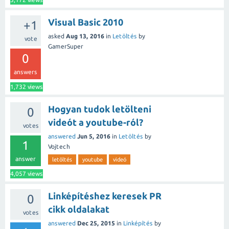
Visual Basic 2010
+1
asked
Aug 13, 2016
in
Letöltés
by
vote
GamerSuper
0
answers
1,732
views
Hogyan tudok letölteni
0
videót a youtube-ról?
votes
answered
Jun 5, 2016
in
Letöltés
by
1
Vojtech
answer
letöltés
youtube
videó
4,057
views
Linképítéshez keresek PR
0
cikk oldalakat
votes
answered
Dec 25, 2015
in
Linképítés
by