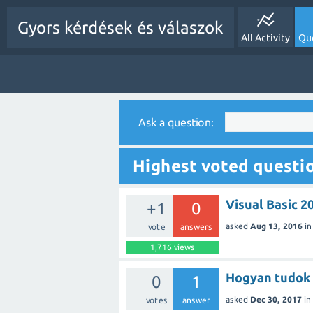
Gyors kérdések és válaszok
All Activity
Qu
Ask a question:
Highest voted questi
Visual Basic 2
+1
0
asked
Aug 13, 2016
i
vote
answers
1,716
views
Hogyan tudok 
0
1
asked
Dec 30, 2017
in
votes
answer