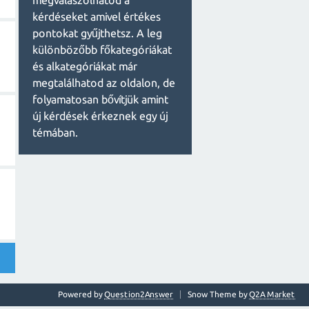
megválaszolhatod a
kérdéseket amivel értékes
pontokat gyűjthetsz. A leg
különbözőbb főkategóriákat
és alkategóriákat már
megtalálhatod az oldalon, de
folyamatosan bővítjük amint
új kérdések érkeznek egy új
témában.
Powered by
Question2Answer
Snow Theme by
Q2A Market