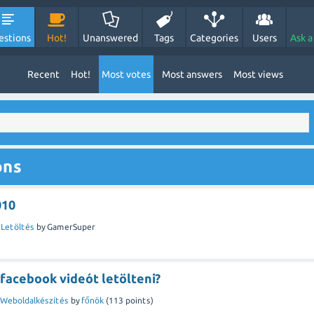
estions
Hot!
Unanswered
Tags
Categories
Users
Ask a
Recent
Hot!
Most votes
Most answers
Most views
ons
010
n
Letöltés
by
GamerSuper
facebook videót letölteni?
Weboldalkészítés
by
főnök
(
113
points)