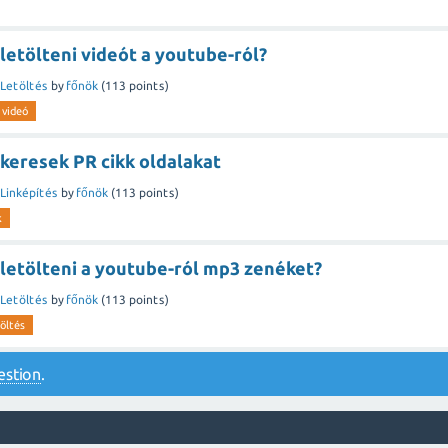
etölteni videót a youtube-ról?
Letöltés
by
főnök
(
113
points)
videó
keresek PR cikk oldalakat
Linképítés
by
főnök
(
113
points)
k
letölteni a youtube-ról mp3 zenéket?
Letöltés
by
főnök
(
113
points)
töltés
estion
.