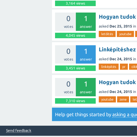
3,164
views
Hogyan tudok l
0
1
asked
Dec 25, 2015
in
votes
answer
letöltés
youtube
4,045
views
Linképítéshez 
0
1
asked
Dec 24, 2015
in
votes
answer
linképítés
pr
cik
3,451
views
Hogyan tudok 
0
1
asked
Dec 24, 2015
in
votes
answer
youtube
zene
le
7,310
views
Help get things started by
asking a qu
Send feedback