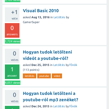
Visual Basic 2010
+1
asked
Aug 13, 2016
in
Letöltés
by
vote
GamerSuper
0
answers
1,724
views
Hogyan tudok letölteni
0
videót a youtube-ról?
votes
asked
Dec 25, 2015
in
Letöltés
by
főnök
1
(
113
points)
answer
letöltés
youtube
videó
4,051
views
Hogyan tudok letölteni a
0
youtube-ról mp3 zenéket?
votes
asked
Dec 24, 2015
in
Letöltés
by
főnök