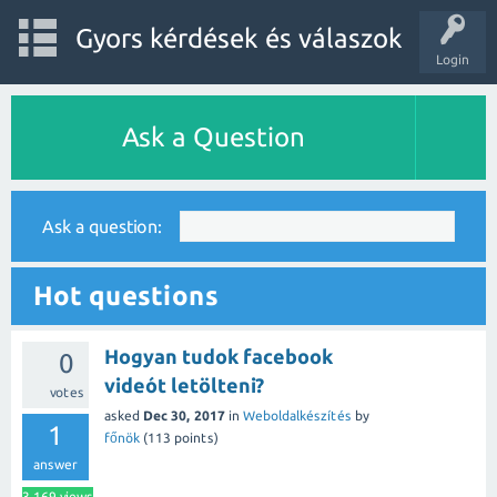
Gyors kérdések és válaszok
Login
Ask a Question
Ask a question:
Hot questions
Hogyan tudok facebook
0
videót letölteni?
votes
asked
Dec 30, 2017
in
Weboldalkészítés
by
1
főnök
(
113
points)
answer
3,169
views