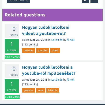
Related questions
Hogyan tudok letölteni
0
videót a youtube-ról?
votes
asked
Dec 25, 2015
in
Letöltés
by
főnök
1
(
113
points)
answer
letöltés
youtube
videó
4,047
views
Hogyan tudok letölteni a
0
youtube-ról mp3 zenéket?
votes
asked
Dec 24, 2015
in
Letöltés
by
főnök
1
(
113
points)
answer
youtube
zene
letöltés
7,318
views