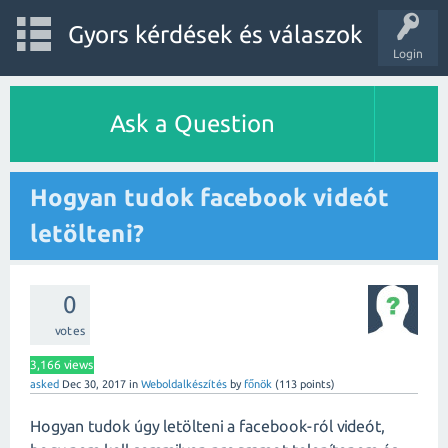
Gyors kérdések és válaszok
Login
Ask a Question
Hogyan tudok facebook videót
letölteni?
0
votes
3,166
views
asked
Dec 30, 2017
in
Weboldalkészítés
by
főnök
(
113
points)
Hogyan tudok úgy letölteni a facebook-ról videót,