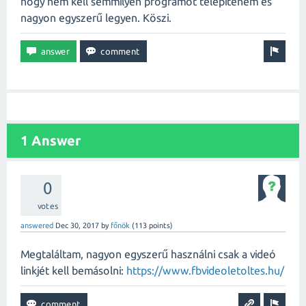
hogy nem kell semmilyen programot telepítenem és
nagyon egyszerű legyen. Köszi.
1 Answer
0
votes
answered
Dec 30, 2017
by
főnök
(
113
points)
Megtaláltam, nagyon egyszerű használni csak a videó
linkjét kell bemásolni:
https://www.fbvideoletoltes.hu/