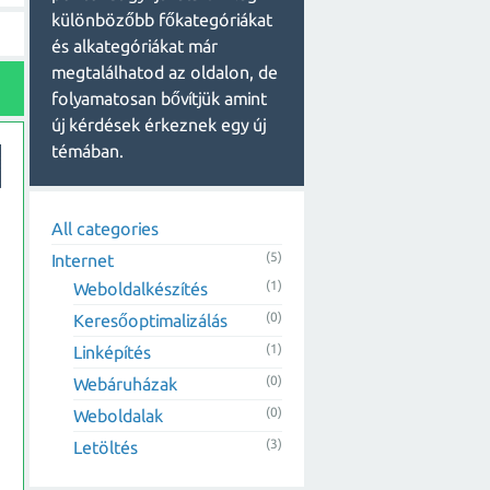
különbözőbb főkategóriákat
és alkategóriákat már
megtalálhatod az oldalon, de
folyamatosan bővítjük amint
új kérdések érkeznek egy új
témában.
All categories
(5)
Internet
(1)
Weboldalkészítés
(0)
Keresőoptimalizálás
(1)
Linképítés
(0)
Webáruházak
(0)
Weboldalak
(3)
Letöltés