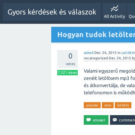
Gyors kérdések és válaszok
All Activity
Qu
Hogyan tudok letölte
asked
Dec 24, 2015
in
Letölté
0
recategorized
Dec 24, 2015
b
votes
Valami egyszerű megoldá
7,321
views
zenéit letöltsem mp3 f
és átkonvertálja, de va
telefonomon is működh
youtube
zene
letöltés