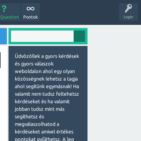
 Question
Pontok
Login
Üdvözöllek a gyors kérdések
és gyors válaszok
weboldalon ahol egy olyan
közösségnek lehetsz a tagja
ahol segítünk egymásnak! Ha
valamit nem tudsz feltehetsz
kérdéseket és ha valamit
jobban tudsz mint más
segíthetsz és
megválaszolhatod a
kérdéseket amivel értékes
pontokat gyűjthetsz. A leg