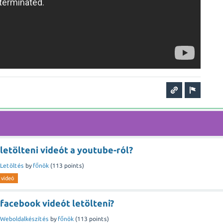
etölteni videót a youtube-ról?
Letöltés
by
főnök
(
113
points)
videó
facebook videót letölteni?
Weboldalkészítés
by
főnök
(
113
points)