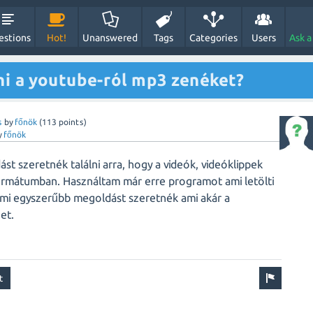
estions
Hot!
Unanswered
Tags
Categories
Users
Ask a
ni a youtube-ról mp3 zenéket?
s
by
főnök
(
113
points)
y
főnök
st szeretnék találni arra, hogy a videók, videóklippek
ormátumban. Használtam már erre programot ami letölti
lami egyszerűbb megoldást szeretnék ami akár a
et.