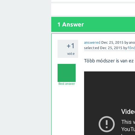
1 Answer
answered
Dec 25, 2015
by
an
+1
selected
Dec 25, 2015
by
főn
vote
Több módszer is van ez
Best answer