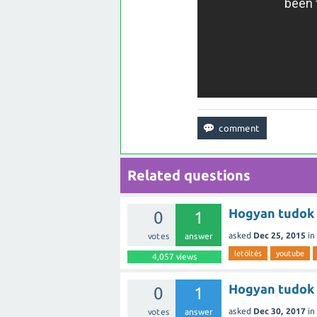
Related questions
Hogyan tudok l
0
1
asked
Dec 25, 2015
in
votes
answer
letöltés
youtube
4,057
views
Hogyan tudok 
0
1
asked
Dec 30, 2017
in
votes
answer