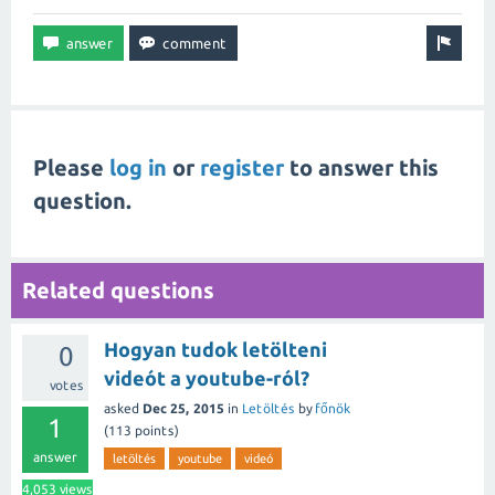
Please
log in
or
register
to answer this
question.
Related questions
Hogyan tudok letölteni
0
videót a youtube-ról?
votes
asked
Dec 25, 2015
in
Letöltés
by
főnök
1
(
113
points)
answer
letöltés
youtube
videó
4,053
views