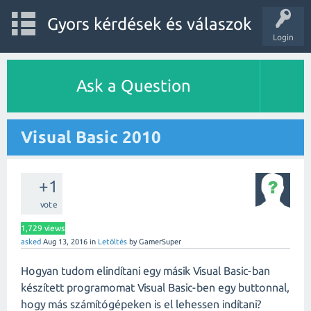
Gyors kérdések és válaszok
Login
Ask a Question
Visual Basic 2010
+1
vote
1,729
views
asked
Aug 13, 2016
in
Letöltés
by
GamerSuper
Hogyan tudom elindítani egy másik Visual Basic-ban
készített programomat Visual Basic-ben egy buttonnal,
hogy más számítógépeken is el lehessen indítani?