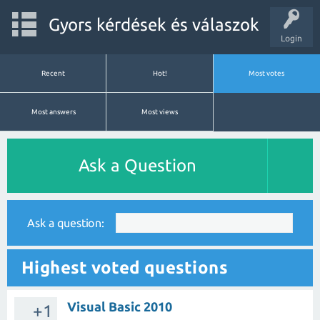
Gyors kérdések és válaszok
Login
Recent
Hot!
Most votes
Most answers
Most views
Ask a Question
Ask a question:
Highest voted questions
Visual Basic 2010
+1