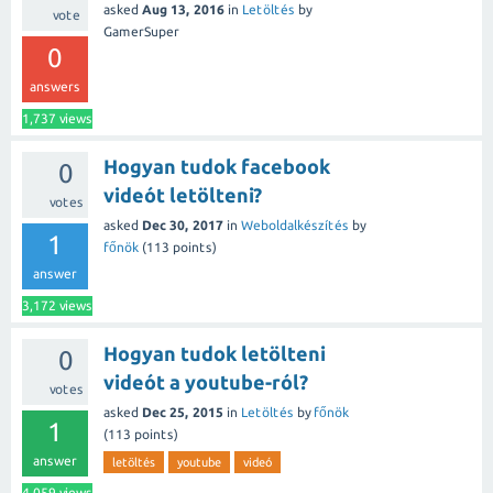
asked
Aug 13, 2016
in
Letöltés
by
vote
GamerSuper
0
answers
1,737
views
Hogyan tudok facebook
0
videót letölteni?
votes
asked
Dec 30, 2017
in
Weboldalkészítés
by
1
főnök
(
113
points)
answer
3,172
views
Hogyan tudok letölteni
0
videót a youtube-ról?
votes
asked
Dec 25, 2015
in
Letöltés
by
főnök
1
(
113
points)
answer
letöltés
youtube
videó
4,059
views