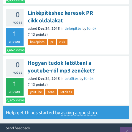
Linképítéshez keresek PR
0
cikk oldalakat
votes
asked
Dec 24, 2015
in
Linképítés
by
főnök
1
(
113
points)
answer
linképítés
pr
cikk
3,462
views
Hogyan tudok letölteni a
0
youtube-ról mp3 zenéket?
votes
asked
Dec 24, 2015
in
Letöltés
by
főnök
1
(
113
points)
answer
youtube
zene
letöltés
7,325
views
Help get things started by
asking a question
.
Send feedback