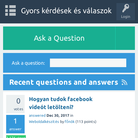
Gyors kérdések és válaszok
Login
Ask a Question
Ask a question:
Recent questions and answers
Hogyan tudok facebook
0
videót letölteni?
votes
answered
Dec 30, 2017
in
1
Weboldalkészítés
by
főnök
(
113
points)
answer
3,176
views