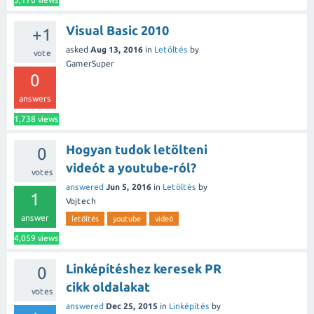
Visual Basic 2010
+1
asked
Aug 13, 2016
in
Letöltés
by
vote
GamerSuper
0
answers
1,738
views
Hogyan tudok letölteni
0
videót a youtube-ról?
votes
answered
Jun 5, 2016
in
Letöltés
by
1
Vojtech
answer
letöltés
youtube
videó
4,059
views
Linképítéshez keresek PR
0
cikk oldalakat
votes
answered
Dec 25, 2015
in
Linképítés
by