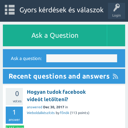
Gyors kérdések és válaszok
Login
Ask a Question
Ask a question:
Recent questions and answers
Hogyan tudok facebook
0
videót letölteni?
votes
answered
Dec 30, 2017
in
1
Weboldalkészítés
by
főnök
(
113
points)
answer
3,165
views