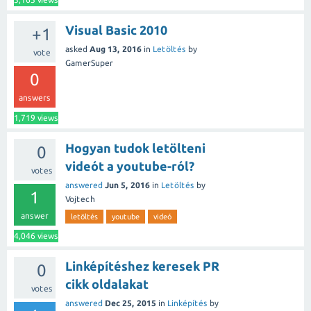
Visual Basic 2010
+1
asked
Aug 13, 2016
in
Letöltés
by
vote
GamerSuper
0
answers
1,719
views
Hogyan tudok letölteni
0
videót a youtube-ról?
votes
answered
Jun 5, 2016
in
Letöltés
by
1
Vojtech
answer
letöltés
youtube
videó
4,046
views
Linképítéshez keresek PR
0
cikk oldalakat
votes
answered
Dec 25, 2015
in
Linképítés
by