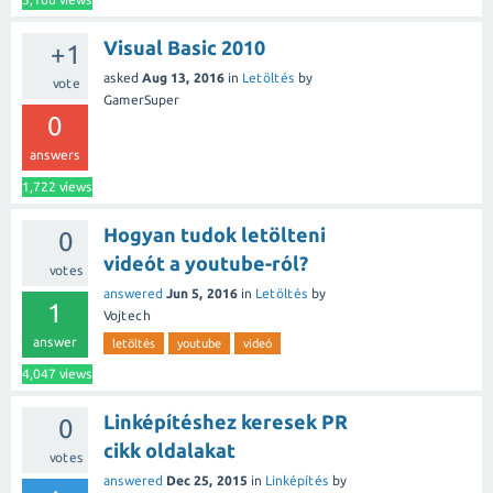
Visual Basic 2010
+1
asked
Aug 13, 2016
in
Letöltés
by
vote
GamerSuper
0
answers
1,722
views
Hogyan tudok letölteni
0
videót a youtube-ról?
votes
answered
Jun 5, 2016
in
Letöltés
by
1
Vojtech
answer
letöltés
youtube
videó
4,047
views
Linképítéshez keresek PR
0
cikk oldalakat
votes
answered
Dec 25, 2015
in
Linképítés
by