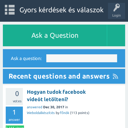
Gyors kérdések és válaszok
Login
Ask a Question
Ask a question:
Recent questions and answers
Hogyan tudok facebook
0
videót letölteni?
votes
answered
Dec 30, 2017
in
1
Weboldalkészítés
by
főnök
(
113
points)
answer
3,166
views