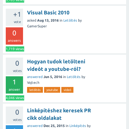
Visual Basic 2010
+1
asked
Aug 13, 2016
in
Letöltés
by
vote
GamerSuper
0
answers
1,719
views
Hogyan tudok letölteni
0
videót a youtube-ról?
votes
answered
Jun 5, 2016
in
Letöltés
by
1
Vojtech
answer
letöltés
youtube
videó
4,046
views
Linképítéshez keresek PR
0
cikk oldalakat
votes
answered
Dec 25, 2015
in
Linképítés
by