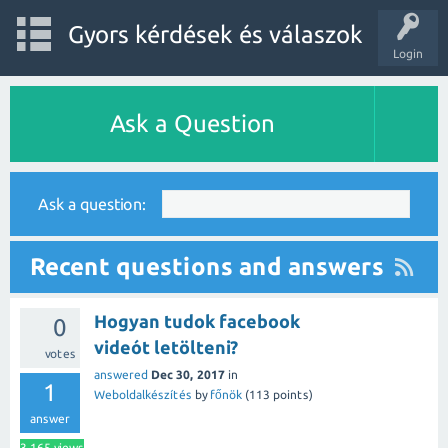
Gyors kérdések és válaszok
Login
Ask a Question
Ask a question:
Recent questions and answers
Hogyan tudok facebook
0
videót letölteni?
votes
answered
Dec 30, 2017
in
1
Weboldalkészítés
by
főnök
(
113
points)
answer
3,165
views