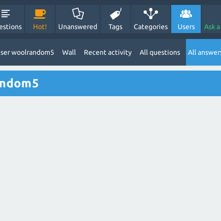
estions
Hot!
Unanswered
Tags
Categories
Users
Ask a
ser woolrandom5
Wall
Recent activity
All questions
All answer
andom5