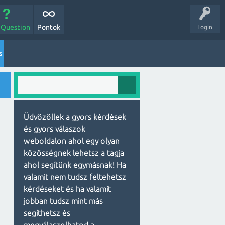
 Question
Pontok
Login
s
Üdvözöllek a gyors kérdések
és gyors válaszok
weboldalon ahol egy olyan
közösségnek lehetsz a tagja
ahol segítünk egymásnak! Ha
valamit nem tudsz feltehetsz
kérdéseket és ha valamit
jobban tudsz mint más
segíthetsz és