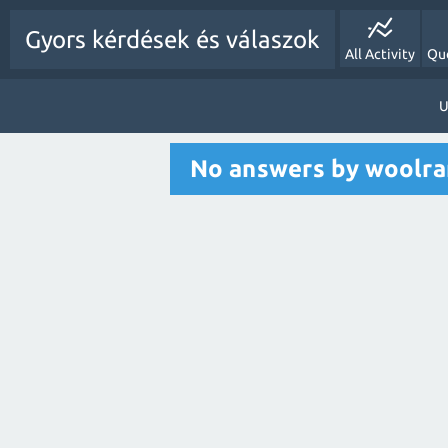
Gyors kérdések és válaszok
All Activity
Qu
U
No answers by woolr