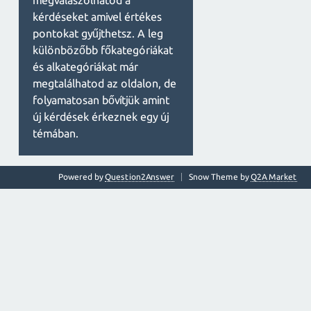
megválaszolhatod a
kérdéseket amivel értékes
pontokat gyűjthetsz. A leg
különbözőbb főkategóriákat
és alkategóriákat már
megtalálhatod az oldalon, de
folyamatosan bővítjük amint
új kérdések érkeznek egy új
témában.
Powered by
Question2Answer
Snow Theme by
Q2A Market