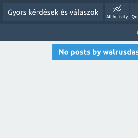
Gyors kérdések és válaszok
All Activity
Qu
No posts by walrusda