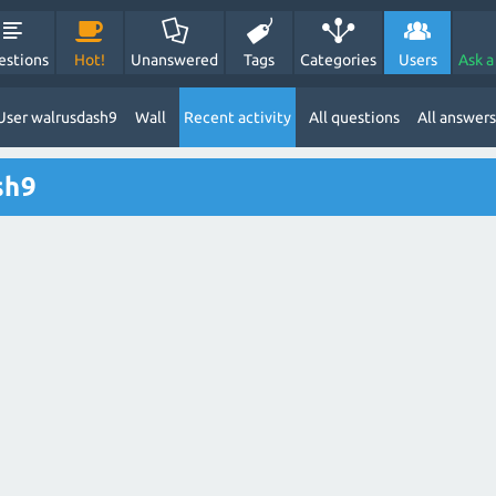
estions
Hot!
Unanswered
Tags
Categories
Users
Ask a
User walrusdash9
Wall
Recent activity
All questions
All answers
sh9