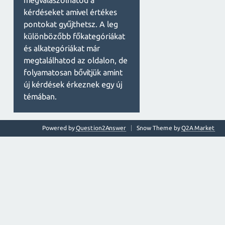
megválaszolhatod a
kérdéseket amivel értékes
pontokat gyűjthetsz. A leg
különbözőbb főkategóriákat
és alkategóriákat már
megtalálhatod az oldalon, de
folyamatosan bővítjük amint
új kérdések érkeznek egy új
témában.
Powered by
Question2Answer
Snow Theme by
Q2A Market