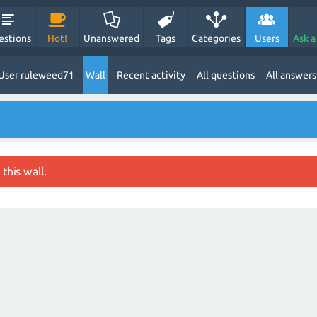
estions
Hot!
Unanswered
Tags
Categories
Users
Ask a
User ruleweed71
Wall
Recent activity
All questions
All answers
this wall.