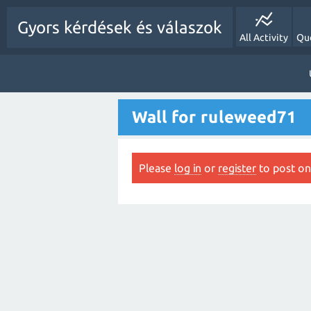
Gyors kérdések és válaszok
All Activity
Qu
Wall for ruleweed71
Please
log in
or
register
to post on 