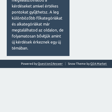
megválaszolhatod a
kérdéseket amivel értékes
pontokat gyűjthetsz. A leg
különbözőbb főkategóriákat
és alkategóriákat már
megtalálhatod az oldalon, de
folyamatosan bővítjük amint
új kérdések érkeznek egy új
témában.
Powered by
Question2Answer
Snow Theme by
Q2A Market