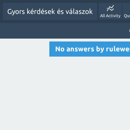
Gyors kérdések és válaszok
All Activity
Qu
No answers by rulew