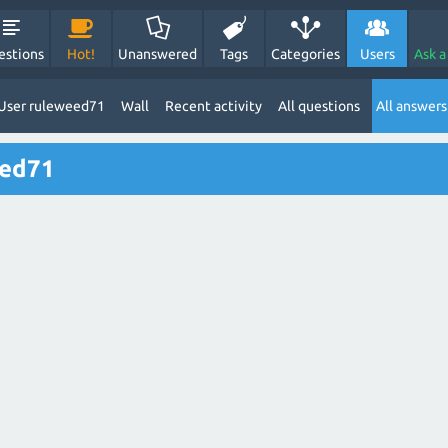
estions
Hot!
Unanswered
Tags
Categories
Users
Ask a
User ruleweed71
Wall
Recent activity
All questions
All answers
eed71