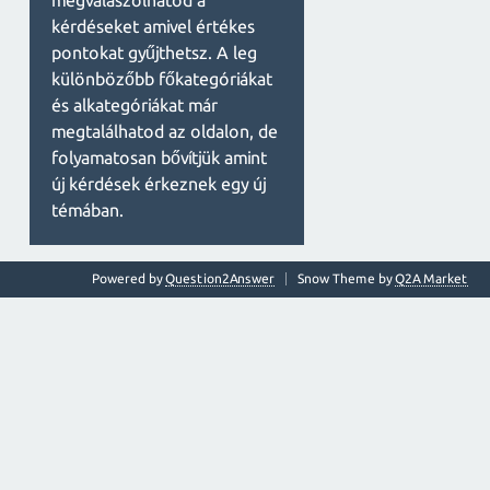
megválaszolhatod a
kérdéseket amivel értékes
pontokat gyűjthetsz. A leg
különbözőbb főkategóriákat
és alkategóriákat már
megtalálhatod az oldalon, de
folyamatosan bővítjük amint
új kérdések érkeznek egy új
témában.
Powered by
Question2Answer
Snow Theme by
Q2A Market