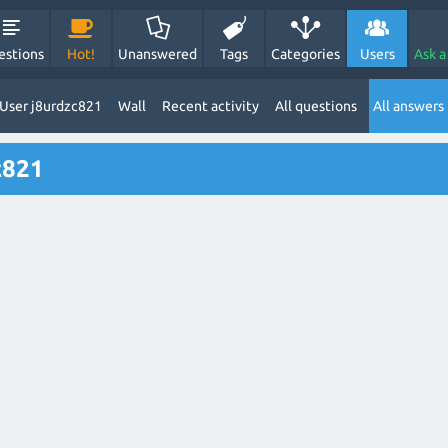
estions
Hot!
Unanswered
Tags
Categories
Users
Ask a
User j8urdzc821
Wall
Recent activity
All questions
All answers
c821