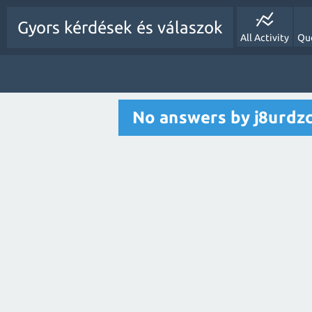
Gyors kérdések és válaszok
All Activity
Qu
No answers by j8urdz