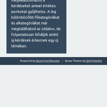
megválaszolhatod a
kérdéseket amivel értékes
pontokat gyűjthetsz. A leg
különbözőbb főkategóriákat
és alkategóriákat már
megtalálhatod az oldalon, de
folyamatosan bővítjük amint
új kérdések érkeznek egy új
témában.
Powered by
Question2Answer
Snow Theme by
Q2A Market