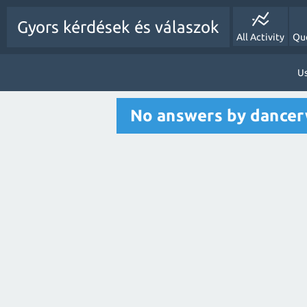
Gyors kérdések és válaszok
All Activity
Qu
U
No answers by dance