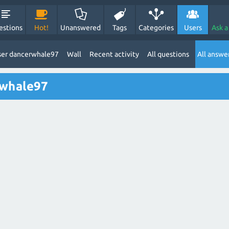
estions
Hot!
Unanswered
Tags
Categories
Users
Ask a
ser dancerwhale97
Wall
Recent activity
All questions
All answe
rwhale97