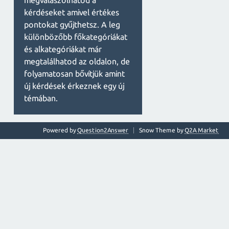
megválaszolhatod a
kérdéseket amivel értékes
pontokat gyűjthetsz. A leg
különbözőbb főkategóriákat
és alkategóriákat már
megtalálhatod az oldalon, de
folyamatosan bővítjük amint
új kérdések érkeznek egy új
témában.
Powered by
Question2Answer
Snow Theme by
Q2A Market