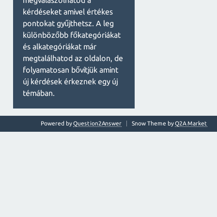
megválaszolhatod a
kérdéseket amivel értékes
pontokat gyűjthetsz. A leg
különbözőbb főkategóriákat
és alkategóriákat már
megtalálhatod az oldalon, de
folyamatosan bővítjük amint
új kérdések érkeznek egy új
témában.
Powered by
Question2Answer
Snow Theme by
Q2A Market