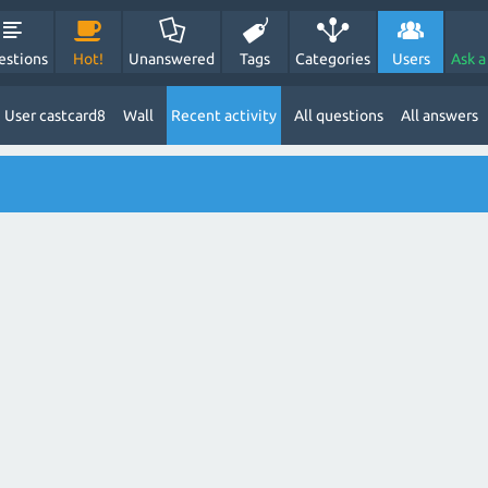
estions
Hot!
Unanswered
Tags
Categories
Users
Ask a
User castcard8
Wall
Recent activity
All questions
All answers