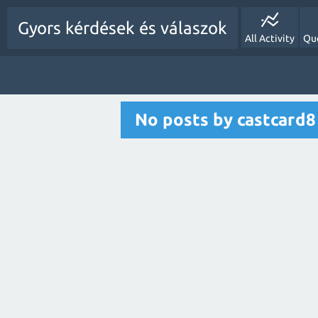
Gyors kérdések és válaszok
All Activity
Qu
No posts by castcard8