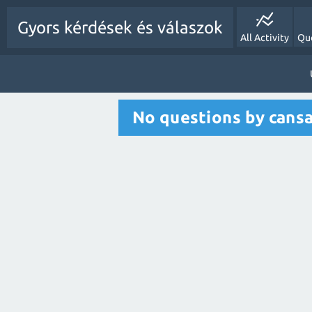
Gyors kérdések és válaszok
All Activity
Qu
No questions by cans