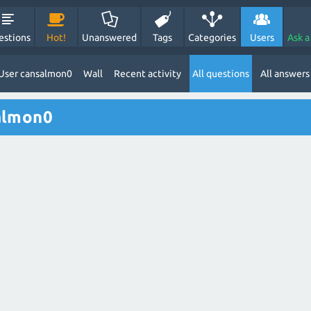
estions
Hot!
Unanswered
Tags
Categories
Users
Ask a
User cansalmon0
Wall
Recent activity
All questions
All answers
almon0