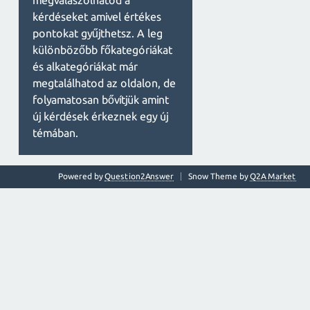
megválaszolhatod a
kérdéseket amivel értékes
pontokat gyűjthetsz. A leg
különbözőbb főkategóriákat
és alkategóriákat már
megtalálhatod az oldalon, de
folyamatosan bővítjük amint
új kérdések érkeznek egy új
témában.
Powered by
Question2Answer
Snow Theme by
Q2A Market