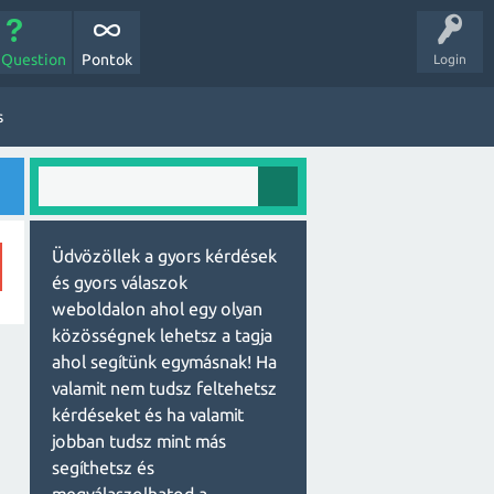
 Question
Pontok
Login
s
Üdvözöllek a gyors kérdések
és gyors válaszok
weboldalon ahol egy olyan
közösségnek lehetsz a tagja
ahol segítünk egymásnak! Ha
valamit nem tudsz feltehetsz
kérdéseket és ha valamit
jobban tudsz mint más
segíthetsz és