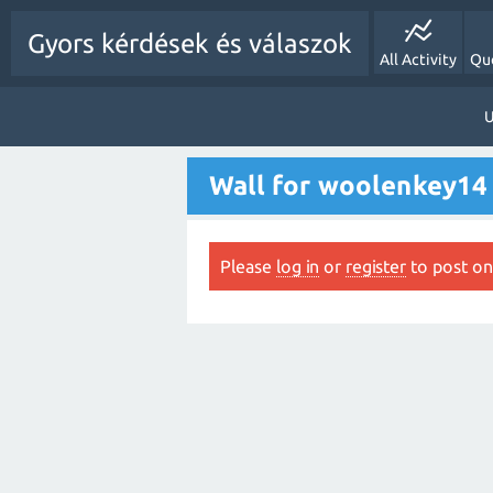
Gyors kérdések és válaszok
All Activity
Qu
U
Wall for woolenkey14
Please
log in
or
register
to post on 