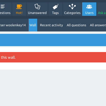
estions
Hot!
Unanswered
Tags
Categories
Users
Ask a
ser woolenkey14
Wall
Recent activity
All questions
All answer
this wall.