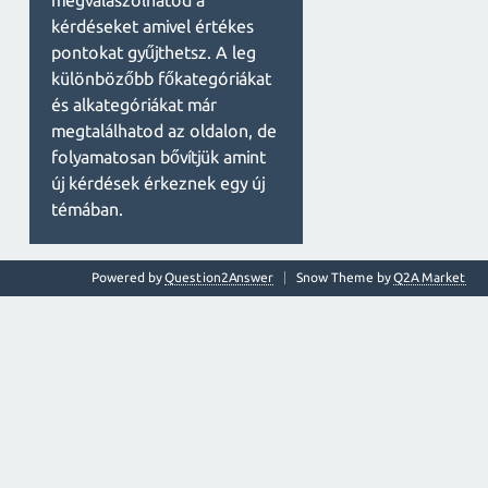
megválaszolhatod a
kérdéseket amivel értékes
pontokat gyűjthetsz. A leg
különbözőbb főkategóriákat
és alkategóriákat már
megtalálhatod az oldalon, de
folyamatosan bővítjük amint
új kérdések érkeznek egy új
témában.
Powered by
Question2Answer
Snow Theme by
Q2A Market