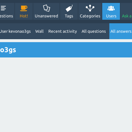
estions
Hot!
Unanswered
Tags
Categories
Users
Ask a
User kevonao3gs
Wall
Recent activity
All questions
All answers
ao3gs