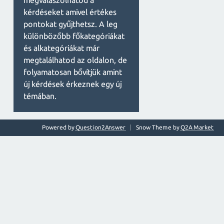
megválaszolhatod a
kérdéseket amivel értékes
pontokat gyűjthetsz. A leg
különbözőbb főkategóriákat
és alkategóriákat már
megtalálhatod az oldalon, de
folyamatosan bővítjük amint
új kérdések érkeznek egy új
témában.
Powered by
Question2Answer
Snow Theme by
Q2A Market