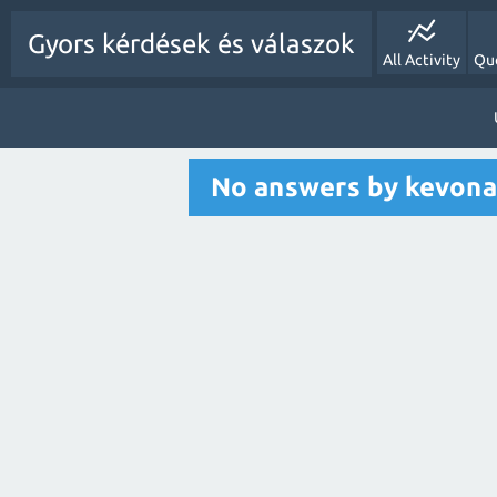
Gyors kérdések és válaszok
All Activity
Qu
No answers by kevon