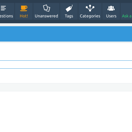
estions
Hot!
Unanswered
Tags
Categories
Users
Ask a