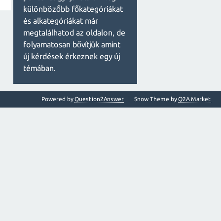
különbözőbb főkategóriákat
és alkategóriákat már
megtalálhatod az oldalon, de
folyamatosan bővítjük amint
új kérdések érkeznek egy új
témában.
Powered by
Question2Answer
Snow Theme by
Q2A Market