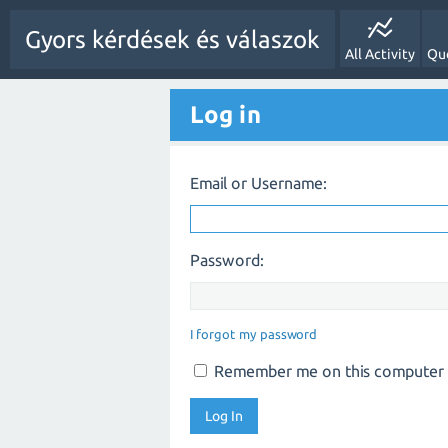
Gyors kérdések és válaszok
All Activity
Qu
Log in
Email or Username:
Password:
I forgot my password
Remember me on this computer