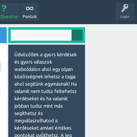
 Question
Pontok
Login
Üdvözöllek a gyors kérdések
és gyors válaszok
weboldalon ahol egy olyan
közösségnek lehetsz a tagja
ahol segítünk egymásnak! Ha
valamit nem tudsz feltehetsz
kérdéseket és ha valamit
jobban tudsz mint más
segíthetsz és
megválaszolhatod a
kérdéseket amivel értékes
pontokat gyűjthetsz. A leg