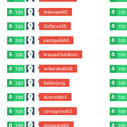
brianvase85
100
100
l3nfyco630
100
100
pastapolish0
100
100
krause63ulriksen
100
100
writerdeath48
100
100
baldurjung
100
100
dustradish5
100
100
cirrusgrowth2
100
100
stopwarm85
100
100