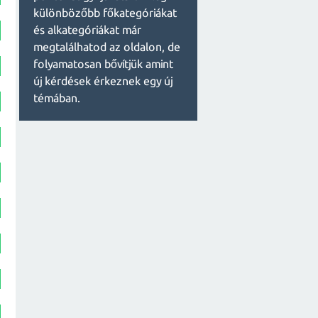
különbözőbb főkategóriákat
és alkategóriákat már
megtalálhatod az oldalon, de
folyamatosan bővítjük amint
új kérdések érkeznek egy új
témában.