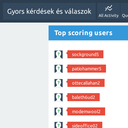
Gyors kérdések és válaszok
All Activity
Qu
Top scoring users
sockground5
patiohammer5
ottecallahan2
baleth6ud2
modemwool2
sideoffice02