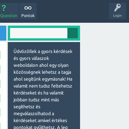
 Question
Pontok
Login
Üdvözöllek a gyors kérdések
és gyors válaszok
weboldalon ahol egy olyan
közösségnek lehetsz a tagja
ahol segítünk egymásnak! Ha
valamit nem tudsz feltehetsz
kérdéseket és ha valamit
jobban tudsz mint más
segíthetsz és
megválaszolhatod a
kérdéseket amivel értékes
pontokat gyűjthetsz. A leg