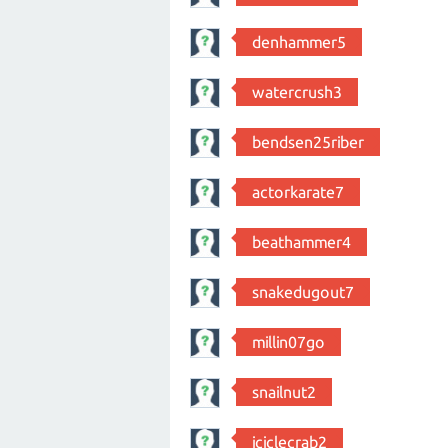
denhammer5
watercrush3
bendsen25riber
actorkarate7
beathammer4
snakedugout7
millin07go
snailnut2
iciclecrab2