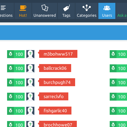
estions
Hot!
Unanswered
Tags
Categories
Users
Ask a
m3bohww517
100
100
ballcrack06
100
100
burchpugh74
100
100
sarreclvfo
100
100
fishgarlic40
100
100
brochhowe07
100
100