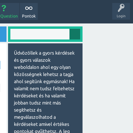
 Question
Pontok
Login
Üdvözöllek a gyors kérdések
és gyors válaszok
weboldalon ahol egy olyan
közösségnek lehetsz a tagja
ahol segítünk egymásnak! Ha
valamit nem tudsz feltehetsz
kérdéseket és ha valamit
jobban tudsz mint más
segíthetsz és
megválaszolhatod a
kérdéseket amivel értékes
pontokat gyűjthetsz. A leg