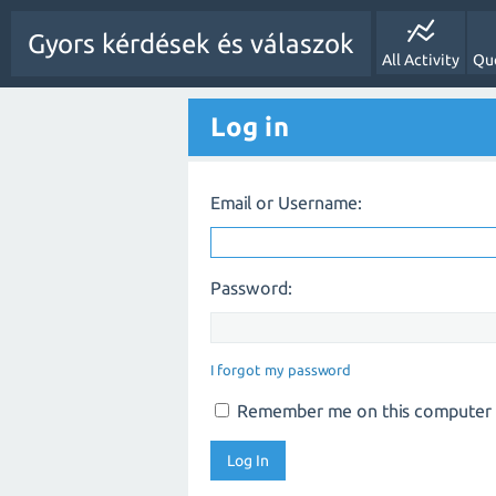
Gyors kérdések és válaszok
All Activity
Qu
Log in
Email or Username:
Password:
I forgot my password
Remember me on this computer