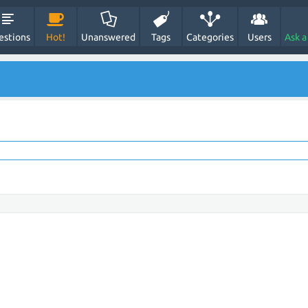
estions
Hot!
Unanswered
Tags
Categories
Users
Ask a