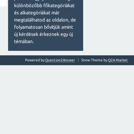
különbözőbb főkategóriákat
és alkategóriákat már
megtalálhatod az oldalon, de
folyamatosan bővítjük amint
új kérdések érkeznek egy új
témában.
Powered by
Question2Answer
Snow Theme by
Q2A Market