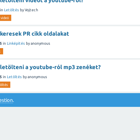
etölteni videót a youtube-ról?
in
Letöltés
by
Vojtech
videó
keresek PR cikk oldalakat
5
in
Linképítés
by
anonymous
k
letölteni a youtube-ról mp3 zenéket?
5
in
Letöltés
by
anonymous
töltés
estion
.