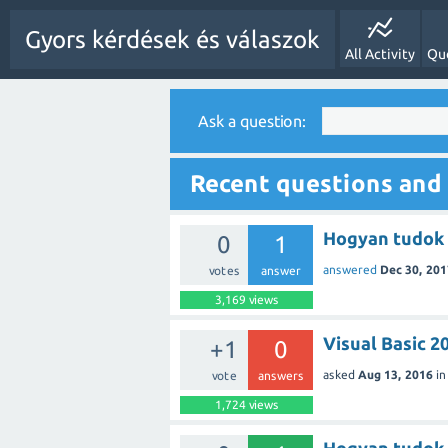
Gyors kérdések és válaszok
All Activity
Qu
Ask a question:
Recent questions and
Hogyan tudok 
0
1
answered
Dec 30, 201
votes
answer
3,169
views
Visual Basic 2
+1
0
asked
Aug 13, 2016
i
vote
answers
1,724
views