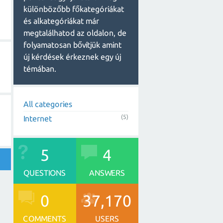
különbözőbb főkategóriákat
és alkategóriákat már
megtalálhatod az oldalon, de
folyamatosan bővítjük amint
új kérdések érkeznek egy új
témában.
All categories
(5)
Internet
5
4
QUESTIONS
ANSWERS
0
37,170
COMMENTS
USERS