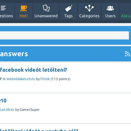
estions
Hot!
Unanswered
Tags
Categories
Users
Ask a
 answers
facebook videót letölteni?
7
in
Weboldalkészítés
by
főnök
(
113
points)
010
n
Letöltés
by
GamerSuper