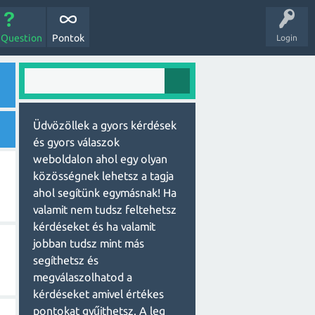
 Question
Pontok
Login
Üdvözöllek a gyors kérdések
és gyors válaszok
weboldalon ahol egy olyan
közösségnek lehetsz a tagja
ahol segítünk egymásnak! Ha
valamit nem tudsz feltehetsz
kérdéseket és ha valamit
jobban tudsz mint más
segíthetsz és
megválaszolhatod a
kérdéseket amivel értékes
pontokat gyűjthetsz. A leg