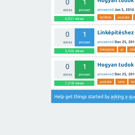
Hogyan tudok l
0
1
answered
Jun 5, 2016
votes
answer
letöltés
youtube
4,051
views
Linképítéshez 
0
1
answered
Dec 25, 201
votes
answer
linképítés
pr
cik
3,456
views
Hogyan tudok 
0
1
answered
Dec 25, 201
votes
answer
youtube
zene
le
7,318
views
Help get things started by
asking a qu