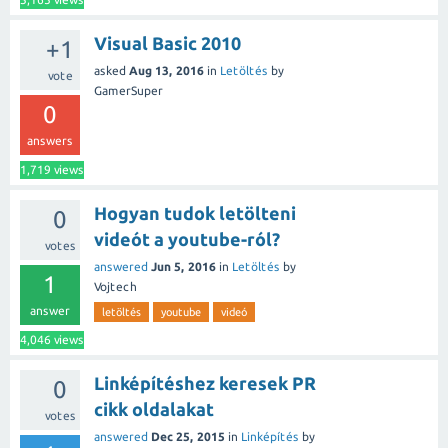
Visual Basic 2010
+1
asked
Aug 13, 2016
in
Letöltés
by
vote
GamerSuper
0
answers
1,719
views
Hogyan tudok letölteni
0
videót a youtube-ról?
votes
answered
Jun 5, 2016
in
Letöltés
by
1
Vojtech
answer
letöltés
youtube
videó
4,046
views
Linképítéshez keresek PR
0
cikk oldalakat
votes
answered
Dec 25, 2015
in
Linképítés
by