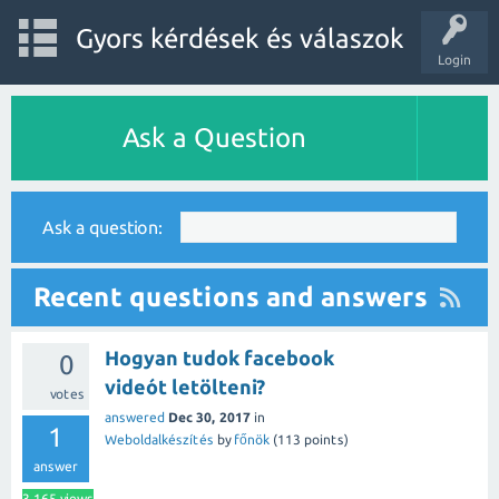
Gyors kérdések és válaszok
Login
Ask a Question
Ask a question:
Recent questions and answers
Hogyan tudok facebook
0
videót letölteni?
votes
answered
Dec 30, 2017
in
1
Weboldalkészítés
by
főnök
(
113
points)
answer
3,165
views