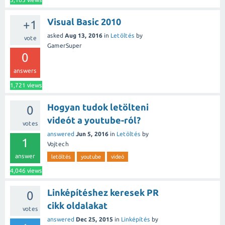
Visual Basic 2010
+1
asked
Aug 13, 2016
in
Letöltés
by
vote
GamerSuper
0
answers
1,721
views
Hogyan tudok letölteni
0
videót a youtube-ról?
votes
answered
Jun 5, 2016
in
Letöltés
by
1
Vojtech
answer
letöltés
youtube
videó
4,046
views
Linképítéshez keresek PR
0
cikk oldalakat
votes
answered
Dec 25, 2015
in
Linképítés
by