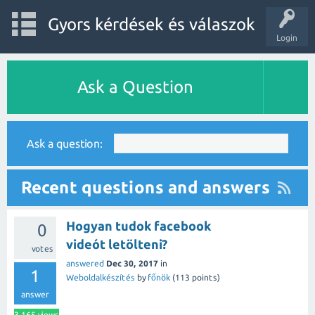
Gyors kérdések és válaszok
Login
Ask a Question
Ask a question:
Recent questions and answers
Hogyan tudok facebook
0
videót letölteni?
votes
answered
Dec 30, 2017
in
1
Weboldalkészítés
by
főnök
(
113
points)
answer
3,165
views