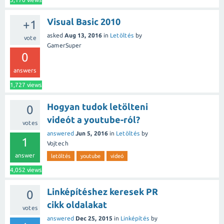
Visual Basic 2010
+1
asked
Aug 13, 2016
in
Letöltés
by
vote
GamerSuper
0
answers
1,727
views
Hogyan tudok letölteni
0
videót a youtube-ról?
votes
answered
Jun 5, 2016
in
Letöltés
by
1
Vojtech
answer
letöltés
youtube
videó
4,052
views
Linképítéshez keresek PR
0
cikk oldalakat
votes
answered
Dec 25, 2015
in
Linképítés
by