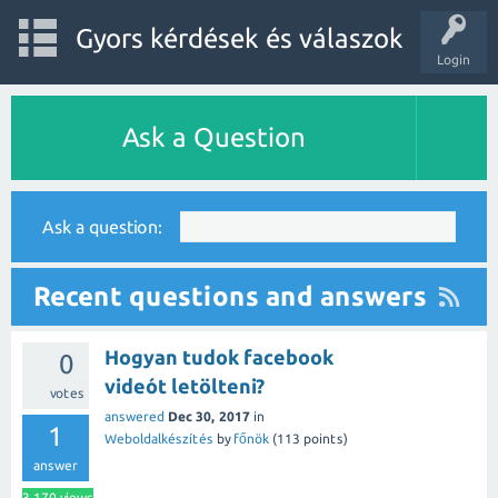
Gyors kérdések és válaszok
Login
Ask a Question
Ask a question:
Recent questions and answers
Hogyan tudok facebook
0
videót letölteni?
votes
answered
Dec 30, 2017
in
1
Weboldalkészítés
by
főnök
(
113
points)
answer
3,170
views