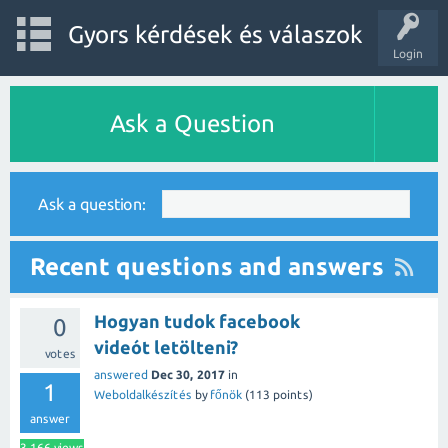
Gyors kérdések és válaszok
Login
Ask a Question
Ask a question:
Recent questions and answers
Hogyan tudok facebook
0
videót letölteni?
votes
answered
Dec 30, 2017
in
1
Weboldalkészítés
by
főnök
(
113
points)
answer
3,166
views