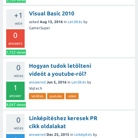
Visual Basic 2010
+1
asked
Aug 13, 2016
in
Letöltés
by
vote
GamerSuper
0
answers
1,722
views
Hogyan tudok letölteni
0
videót a youtube-ról?
votes
answered
Jun 5, 2016
in
Letöltés
by
1
Vojtech
answer
letöltés
youtube
videó
4,047
views
Linképítéshez keresek PR
0
cikk oldalakat
votes
answered
Dec 25, 2015
in
Linképítés
by