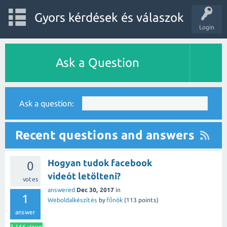
Gyors kérdések és válaszok
Login
Ask a Question
Ask a question:
Recent questions and answers
Hogyan tudok facebook
0
videót letölteni?
votes
answered
Dec 30, 2017
in
1
Weboldalkészítés
by
főnök
(
113
points)
answer
3,166
views