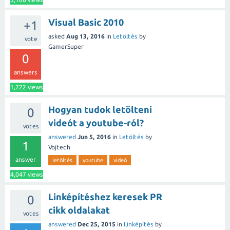
Visual Basic 2010
+1
asked
Aug 13, 2016
in
Letöltés
by
vote
GamerSuper
0
answers
1,722
views
Hogyan tudok letölteni
0
videót a youtube-ról?
votes
answered
Jun 5, 2016
in
Letöltés
by
1
Vojtech
answer
letöltés
youtube
videó
4,047
views
Linképítéshez keresek PR
0
cikk oldalakat
votes
answered
Dec 25, 2015
in
Linképítés
by