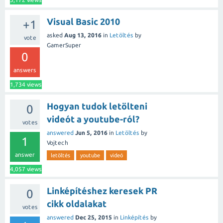
Visual Basic 2010
+1
asked
Aug 13, 2016
in
Letöltés
by
vote
GamerSuper
0
answers
1,734
views
Hogyan tudok letölteni
0
videót a youtube-ról?
votes
answered
Jun 5, 2016
in
Letöltés
by
1
Vojtech
answer
letöltés
youtube
videó
4,057
views
Linképítéshez keresek PR
0
cikk oldalakat
votes
answered
Dec 25, 2015
in
Linképítés
by