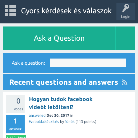
Gyors kérdések és válaszok
Login
Ask a Question
Ask a question:
Recent questions and answers
Hogyan tudok facebook
0
videót letölteni?
votes
answered
Dec 30, 2017
in
1
Weboldalkészítés
by
főnök
(
113
points)
answer
3,172
views