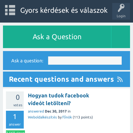
Gyors kérdések és válaszok
Login
Ask a Question
Ask a question:
Recent questions and answers
Hogyan tudok facebook
0
videót letölteni?
votes
answered
Dec 30, 2017
in
1
Weboldalkészítés
by
főnök
(
113
points)
answer
3,169
views