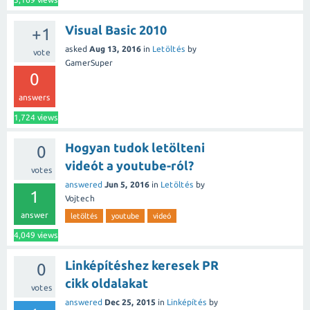
Visual Basic 2010
+1
asked
Aug 13, 2016
in
Letöltés
by
vote
GamerSuper
0
answers
1,724
views
Hogyan tudok letölteni
0
videót a youtube-ról?
votes
answered
Jun 5, 2016
in
Letöltés
by
1
Vojtech
answer
letöltés
youtube
videó
4,049
views
Linképítéshez keresek PR
0
cikk oldalakat
votes
answered
Dec 25, 2015
in
Linképítés
by