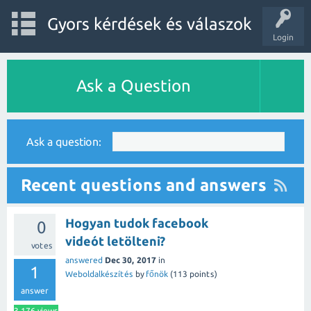
Gyors kérdések és válaszok
Login
Ask a Question
Ask a question:
Recent questions and answers
Hogyan tudok facebook
0
videót letölteni?
votes
answered
Dec 30, 2017
in
1
Weboldalkészítés
by
főnök
(
113
points)
answer
3,176
views