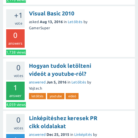
Visual Basic 2010
+1
asked
Aug 13, 2016
in
Letöltés
by
vote
GamerSuper
0
answers
1,738
views
Hogyan tudok letölteni
0
videót a youtube-ról?
votes
answered
Jun 5, 2016
in
Letöltés
by
1
Vojtech
answer
letöltés
youtube
videó
4,059
views
Linképítéshez keresek PR
0
cikk oldalakat
votes
answered
Dec 25, 2015
in
Linképítés
by