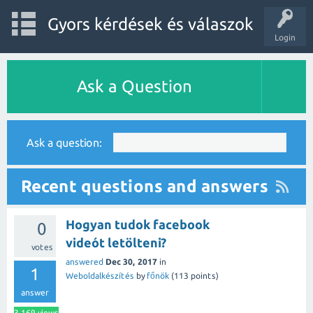
Gyors kérdések és válaszok
Login
Ask a Question
Ask a question:
Recent questions and answers
Hogyan tudok facebook
0
videót letölteni?
votes
answered
Dec 30, 2017
in
1
Weboldalkészítés
by
főnök
(
113
points)
answer
3,169
views