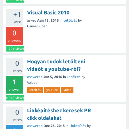
Visual Basic 2010
+1
asked
Aug 13, 2016
in
Letöltés
by
vote
GamerSuper
0
answers
1,724
views
Hogyan tudok letölteni
0
videót a youtube-ról?
votes
answered
Jun 5, 2016
in
Letöltés
by
1
Vojtech
answer
letöltés
youtube
videó
4,049
views
Linképítéshez keresek PR
0
cikk oldalakat
votes
answered
Dec 25, 2015
in
Linképítés
by