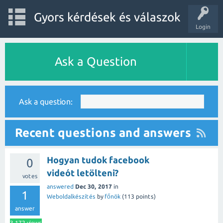
Gyors kérdések és válaszok
Login
Ask a Question
Ask a question:
Recent questions and answers
Hogyan tudok facebook
0
videót letölteni?
votes
answered
Dec 30, 2017
in
1
Weboldalkészítés
by
főnök
(
113
points)
answer
3,172
views