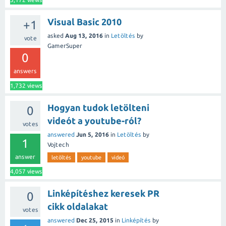
Visual Basic 2010
+1
asked
Aug 13, 2016
in
Letöltés
by
vote
GamerSuper
0
answers
1,732
views
Hogyan tudok letölteni
0
videót a youtube-ról?
votes
answered
Jun 5, 2016
in
Letöltés
by
1
Vojtech
answer
letöltés
youtube
videó
4,057
views
Linképítéshez keresek PR
0
cikk oldalakat
votes
answered
Dec 25, 2015
in
Linképítés
by