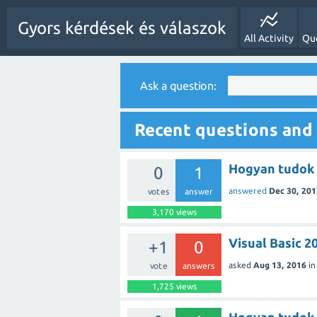
Gyors kérdések és válaszok
All Activity
Qu
Ask a question:
Recent questions and
Hogyan tudok 
0
1
answered
Dec 30, 201
votes
answer
3,170
views
Visual Basic 2
+1
0
asked
Aug 13, 2016
i
vote
answers
1,725
views