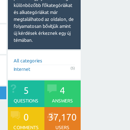
különbözőbb főkategóriákat
és alkategóriákat már
megtalálhatod az oldalon, de
folyamatosan bővítjük amint
új kérdések érkeznek egy új
témában.
All categories
(5)
Internet
5
4
QUESTIONS
ANSWERS
0
37,170
COMMENTS
USERS