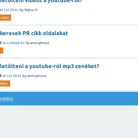
etölteni videót a youtube-ról?
in
Letöltés
by
Vojtech
videó
keresek PR cikk oldalakat
5
in
Linképítés
by
anonymous
k
letölteni a youtube-ról mp3 zenéket?
5
in
Letöltés
by
anonymous
töltés
estion
.