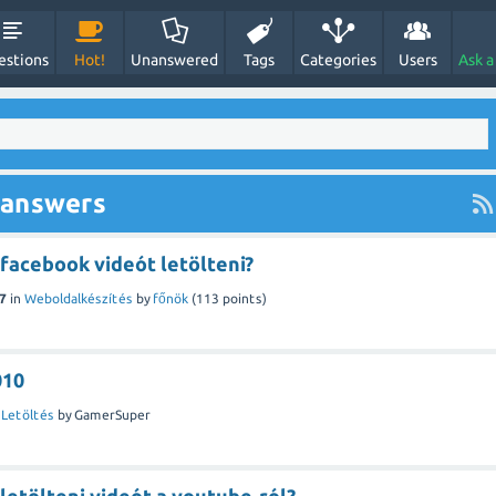
estions
Hot!
Unanswered
Tags
Categories
Users
Ask a
 answers
facebook videót letölteni?
7
in
Weboldalkészítés
by
főnök
(
113
points)
010
n
Letöltés
by
GamerSuper