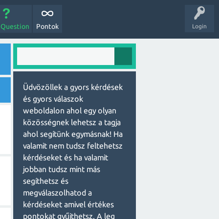
 Question
Pontok
Login
Üdvözöllek a gyors kérdések
és gyors válaszok
weboldalon ahol egy olyan
közösségnek lehetsz a tagja
ahol segítünk egymásnak! Ha
valamit nem tudsz feltehetsz
kérdéseket és ha valamit
jobban tudsz mint más
segíthetsz és
megválaszolhatod a
kérdéseket amivel értékes
pontokat gyűjthetsz. A leg