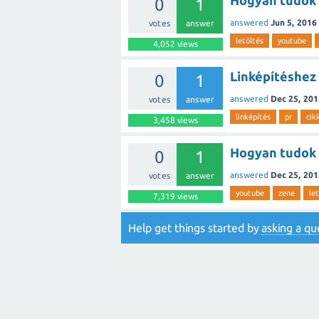
Hogyan tudok l
0
1
answered
Jun 5, 2016
votes
answer
letöltés
youtube
4,052
views
Linképítéshez 
0
1
answered
Dec 25, 201
votes
answer
linképítés
pr
cik
3,458
views
Hogyan tudok 
0
1
answered
Dec 25, 201
votes
answer
youtube
zene
le
7,319
views
Help get things started by
asking a qu