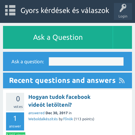
Gyors kérdések és válaszok
Login
Ask a Question
Ask a question:
Recent questions and answers
Hogyan tudok facebook
0
videót letölteni?
votes
answered
Dec 30, 2017
in
1
Weboldalkészítés
by
főnök
(
113
points)
answer
3,165
views